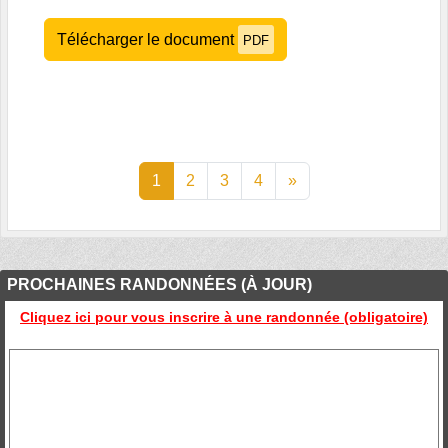
Télécharger le document
PDF
1
2
3
4
»
PROCHAINES RANDONNÉES (À JOUR)
Cliquez ici pour vous inscrire à une randonnée (obligatoire)