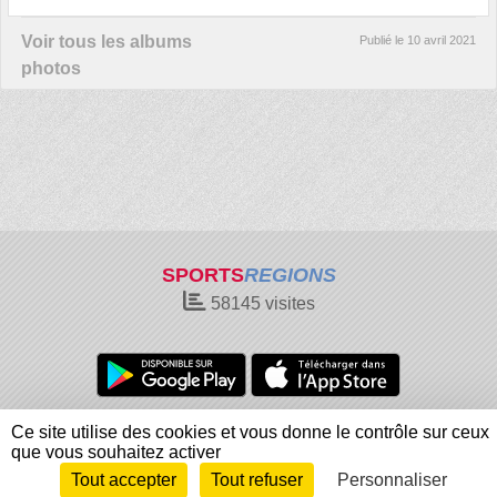
Voir tous les albums
Publié le
10 avril 2021
photos
SPORTS
REGIONS
58145
visites
Charte cookies
Gestion des cookies
Ce site utilise des cookies et vous donne le contrôle sur ceux
Informations légales
Signaler un contenu inapproprié
que vous souhaitez activer
Tout accepter
Tout refuser
Personnaliser
Envie de participer ?
Connexion