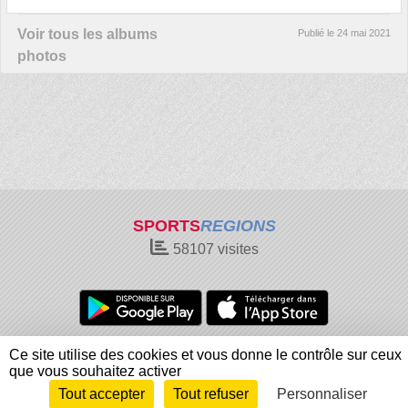
Voir tous les albums
Publié le
24 mai 2021
photos
SPORTS
REGIONS
58107
visites
Charte cookies
Gestion des cookies
Ce site utilise des cookies et vous donne le contrôle sur ceux
Informations légales
Signaler un contenu inapproprié
que vous souhaitez activer
Tout accepter
Tout refuser
Personnaliser
Envie de participer ?
Connexion