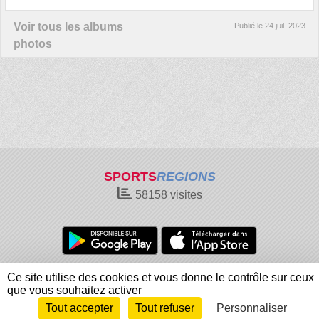
Voir tous les albums
Publié le
24 juil. 2023
photos
SPORTS
REGIONS
58158
visites
Charte cookies
Gestion des cookies
Ce site utilise des cookies et vous donne le contrôle sur ceux
Informations légales
Signaler un contenu inapproprié
que vous souhaitez activer
Tout accepter
Tout refuser
Personnaliser
Envie de participer ?
Connexion